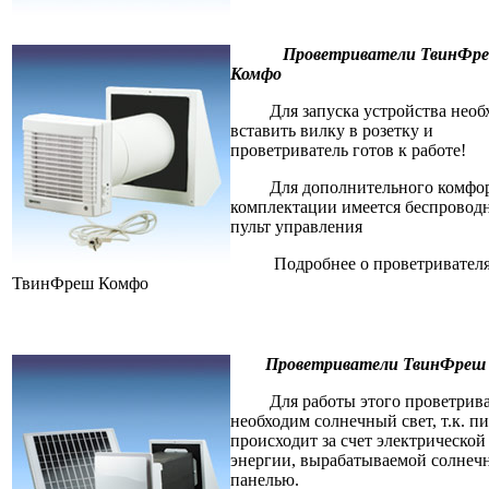
Проветриватели ТвинФр
Комфо
Для запуска устройства необ
вставить вилку в розетку и
проветриватель готов к работе!
Для дополнительного комфор
комплектации имеется беспровод
пульт управления
Подробнее о проветривател
ТвинФреш Комфо
Проветриватели ТвинФреш 
Для работы этого проветрива
необходим солнечный свет, т.к. п
происходит за счет электрической
энергии, вырабатываемой солнеч
панелью.