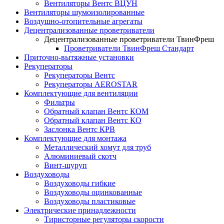
Вентиляторы Вентс ВЦУН
Вентиляторы шумоизолированные
Воздушно-отопительные агрегаты
Децентрализованные проветриватели
Децентрализованные проветриватели ТвинФреш
Проветриватели ТвинФреш Стандарт
Приточно-вытяжные установки
Рекуператоры
Рекуператоры Вентс
Рекуператоры AEROSTAR
Комплектующие для вентиляции
Фильтры
Обратный клапан Вентс КОМ
Обратный клапан Вентс КО
Заслонка Вентс КРВ
Комплектующие для монтажа
Металлический хомут для труб
Алюминиевый скотч
Винт-шуруп
Воздуховоды
Воздуховоды гибкие
Воздуховоды оцинкованные
Воздуховоды пластиковые
Электрические принадлежности
Тиристорные регуляторы скорости