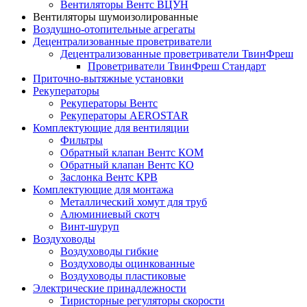
Вентиляторы Вентс ВЦУН
Вентиляторы шумоизолированные
Воздушно-отопительные агрегаты
Децентрализованные проветриватели
Децентрализованные проветриватели ТвинФреш
Проветриватели ТвинФреш Стандарт
Приточно-вытяжные установки
Рекуператоры
Рекуператоры Вентс
Рекуператоры AEROSTAR
Комплектующие для вентиляции
Фильтры
Обратный клапан Вентс КОМ
Обратный клапан Вентс КО
Заслонка Вентс КРВ
Комплектующие для монтажа
Металлический хомут для труб
Алюминиевый скотч
Винт-шуруп
Воздуховоды
Воздуховоды гибкие
Воздуховоды оцинкованные
Воздуховоды пластиковые
Электрические принадлежности
Тиристорные регуляторы скорости