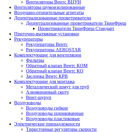
Вентиляторы Вентс ВЦУН
Вентиляторы шумоизолированные
Воздушно-отопительные агрегаты
Децентрализованные проветриватели
Децентрализованные проветриватели ТвинФреш
Проветриватели ТвинФреш Стандарт
Приточно-вытяжные установки
Рекуператоры
Рекуператоры Вентс
Рекуператоры AEROSTAR
Комплектующие для вентиляции
Фильтры
Обратный клапан Вентс КОМ
Обратный клапан Вентс КО
Заслонка Вентс КРВ
Комплектующие для монтажа
Металлический хомут для труб
Алюминиевый скотч
Винт-шуруп
Воздуховоды
Воздуховоды гибкие
Воздуховоды оцинкованные
Воздуховоды пластиковые
Электрические принадлежности
Тиристорные регуляторы скорости