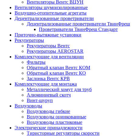
Вентиляторы Вентс ВЦУН
Вентиляторы шумоизолированные
Воздушно-отопительные агрегаты
Децентрализованные проветриватели
Децентрализованные проветриватели ТвинФреш
Проветриватели ТвинФреш Стандарт
Приточно-вытяжные установки
Рекуператоры
Рекуператоры Вентс
Рекуператоры AEROSTAR
Комплектующие для вентиляции
Фильтры
Обратный клапан Вентс КОМ
Обратный клапан Вентс КО
Заслонка Вентс КРВ
Комплектующие для монтажа
Металлический хомут для труб
Алюминиевый скотч
Винт-шуруп
Воздуховоды
Воздуховоды гибкие
Воздуховоды оцинкованные
Воздуховоды пластиковые
Электрические принадлежности
Тиристорные регуляторы скорости