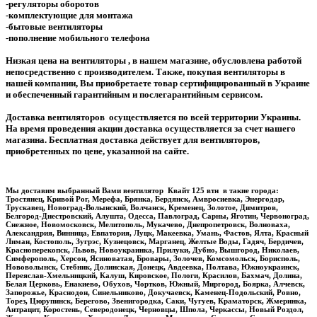
-регуляторы оборотов
-комплектующие для монтажа
-бытовые вентиляторы
-пополнение мобильного телефона
Низкая цена на вентиляторы , в нашем магазине, обусловлена работой
непосредственно с производителем. Также, покупая вентиляторы в
нашей компании, Вы приобретаете товар сертифицированный в Украине
и обеспеченный гарантийным и послегарантийным сервисом.
Доставка вентиляторов осуществляется по всей территории Украины.
На время проведения акции доставка осуществляется за счет нашего
магазина. Бесплатная доставка действует для вентиляторов,
приобретенных по цене, указанной на сайте.
Мы доставим выбранный Вами вентилятор Квайт 125 втн в такие города:
Тростянец, Кривой Рог, Мерефа, Брянка, Бердянск, Амвросиевка, Энергодар,
Трускавец, Новоград-Волынский, Волчанск, Кременец, Золотое, Димитров,
Белгород-Днестровский, Алушта, Одесса, Павлоград, Сарны, Яготин, Червоноград,
Снежное, Новомосковск, Мелитополь, Мукачево, Днепропетровск, Волноваха,
Александрия, Винница, Евпатория, Луцк, Макеевка, Умань, Фастов, Ялта, Красный
Лиман, Костополь, Зугрэс, Кузнецовск, Марганец, Желтые Воды, Гадяч, Бердичев,
Красноперекопск, Львов, Новоукраинка, Прилуки, Дубно, Вышгород, Николаев,
Симферополь, Херсон, Ясиноватая, Бровары, Золочев, Комсомольск, Борисполь,
Нововолынск, Стебник, Долинская, Донецк, Авдеевка, Полтава, Южноукраинск,
Переяслав-Хмельницкий, Калуш, Кировское, Пологи, Красилов, Бахмач, Долина,
Белая Церковь, Енакиево, Обухов, Чортков, Южный, Миргород, Боярка, Алчевск,
Запорожье, Краснодон, Синельниково, Докучаевск, Каменец-Подольский, Ровно,
Торез, Цюрупинск, Берегово, Звенигородка, Саки, Чугуев, Краматорск, Жмеринка,
Антрацит, Коростень, Северодонецк, Черновцы, Шпола, Черкассы, Новый Роздол,