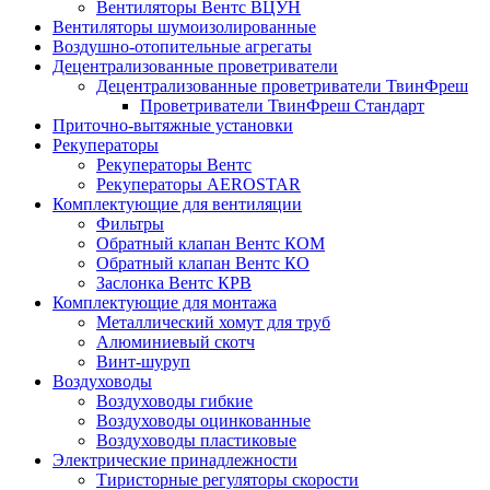
Вентиляторы Вентс ВЦУН
Вентиляторы шумоизолированные
Воздушно-отопительные агрегаты
Децентрализованные проветриватели
Децентрализованные проветриватели ТвинФреш
Проветриватели ТвинФреш Стандарт
Приточно-вытяжные установки
Рекуператоры
Рекуператоры Вентс
Рекуператоры AEROSTAR
Комплектующие для вентиляции
Фильтры
Обратный клапан Вентс КОМ
Обратный клапан Вентс КО
Заслонка Вентс КРВ
Комплектующие для монтажа
Металлический хомут для труб
Алюминиевый скотч
Винт-шуруп
Воздуховоды
Воздуховоды гибкие
Воздуховоды оцинкованные
Воздуховоды пластиковые
Электрические принадлежности
Тиристорные регуляторы скорости