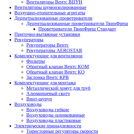
Вентиляторы Вентс ВЦУН
Вентиляторы шумоизолированные
Воздушно-отопительные агрегаты
Децентрализованные проветриватели
Децентрализованные проветриватели ТвинФреш
Проветриватели ТвинФреш Стандарт
Приточно-вытяжные установки
Рекуператоры
Рекуператоры Вентс
Рекуператоры AEROSTAR
Комплектующие для вентиляции
Фильтры
Обратный клапан Вентс КОМ
Обратный клапан Вентс КО
Заслонка Вентс КРВ
Комплектующие для монтажа
Металлический хомут для труб
Алюминиевый скотч
Винт-шуруп
Воздуховоды
Воздуховоды гибкие
Воздуховоды оцинкованные
Воздуховоды пластиковые
Электрические принадлежности
Тиристорные регуляторы скорости