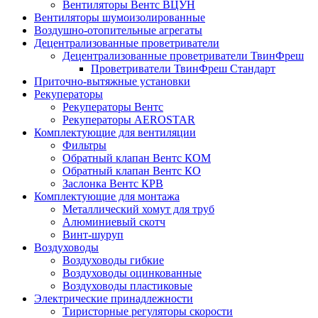
Вентиляторы Вентс ВЦУН
Вентиляторы шумоизолированные
Воздушно-отопительные агрегаты
Децентрализованные проветриватели
Децентрализованные проветриватели ТвинФреш
Проветриватели ТвинФреш Стандарт
Приточно-вытяжные установки
Рекуператоры
Рекуператоры Вентс
Рекуператоры AEROSTAR
Комплектующие для вентиляции
Фильтры
Обратный клапан Вентс КОМ
Обратный клапан Вентс КО
Заслонка Вентс КРВ
Комплектующие для монтажа
Металлический хомут для труб
Алюминиевый скотч
Винт-шуруп
Воздуховоды
Воздуховоды гибкие
Воздуховоды оцинкованные
Воздуховоды пластиковые
Электрические принадлежности
Тиристорные регуляторы скорости