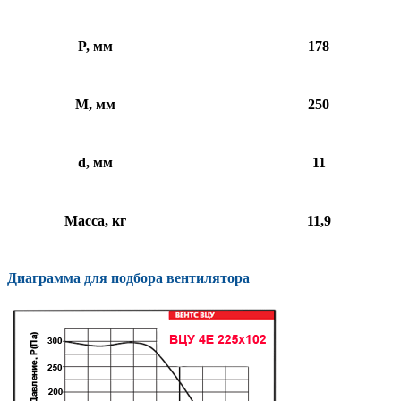
P, мм
178
M, мм
250
d, мм
11
Масса, кг
11,9
Диаграмма для подбора вентилятора