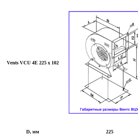
Vents VCU 4E 225 x 102
D, мм
225