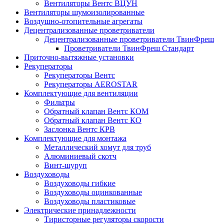
Вентиляторы Вентс ВЦУН
Вентиляторы шумоизолированные
Воздушно-отопительные агрегаты
Децентрализованные проветриватели
Децентрализованные проветриватели ТвинФреш
Проветриватели ТвинФреш Стандарт
Приточно-вытяжные установки
Рекуператоры
Рекуператоры Вентс
Рекуператоры AEROSTAR
Комплектующие для вентиляции
Фильтры
Обратный клапан Вентс КОМ
Обратный клапан Вентс КО
Заслонка Вентс КРВ
Комплектующие для монтажа
Металлический хомут для труб
Алюминиевый скотч
Винт-шуруп
Воздуховоды
Воздуховоды гибкие
Воздуховоды оцинкованные
Воздуховоды пластиковые
Электрические принадлежности
Тиристорные регуляторы скорости