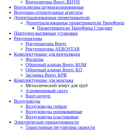
Вентиляторы Вентс ВЦУН
Вентиляторы шумоизолированные
Воздушно-отопительные агрегаты
Децентрализованные проветриватели
Децентрализованные проветриватели ТвинФреш
Проветриватели ТвинФреш Стандарт
Приточно-вытяжные установки
Рекуператоры
Рекуператоры Вентс
Рекуператоры AEROSTAR
Комплектующие для вентиляции
Фильтры
Обратный клапан Вентс КОМ
Обратный клапан Вентс КО
Заслонка Вентс КРВ
Комплектующие для монтажа
Металлический хомут для труб
Алюминиевый скотч
Винт-шуруп
Воздуховоды
Воздуховоды гибкие
Воздуховоды оцинкованные
Воздуховоды пластиковые
Электрические принадлежности
Тиристорные регуляторы скорости