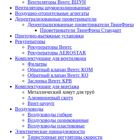
Вентиляторы Вентс ВЦУН
Вентиляторы шумоизолированные
Воздушно-отопительные агрегаты
Децентрализованные проветриватели
Децентрализованные проветриватели ТвинФреш
Проветриватели ТвинФреш Стандарт
Приточно-вытяжные установки
Рекуператоры
Рекуператоры Вентс
Рекуператоры AEROSTAR
Комплектующие для вентиляции
Фильтры
Обратный клапан Вентс КОМ
Обратный клапан Вентс КО
Заслонка Вентс КРВ
Комплектующие для монтажа
Металлический хомут для труб
Алюминиевый скотч
Винт-шуруп
Воздуховоды
Воздуховоды гибкие
Воздуховоды оцинкованные
Воздуховоды пластиковые
Электрические принадлежности
Тиристорные регуляторы скорости