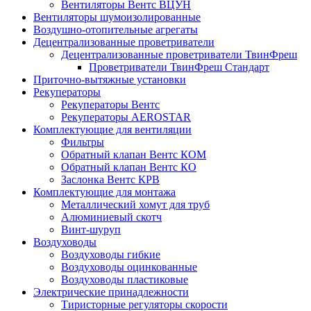
Вентиляторы Вентс ВЦУН
Вентиляторы шумоизолированные
Воздушно-отопительные агрегаты
Децентрализованные проветриватели
Децентрализованные проветриватели ТвинФреш
Проветриватели ТвинФреш Стандарт
Приточно-вытяжные установки
Рекуператоры
Рекуператоры Вентс
Рекуператоры AEROSTAR
Комплектующие для вентиляции
Фильтры
Обратный клапан Вентс КОМ
Обратный клапан Вентс КО
Заслонка Вентс КРВ
Комплектующие для монтажа
Металлический хомут для труб
Алюминиевый скотч
Винт-шуруп
Воздуховоды
Воздуховоды гибкие
Воздуховоды оцинкованные
Воздуховоды пластиковые
Электрические принадлежности
Тиристорные регуляторы скорости