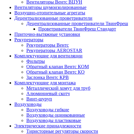
Вентиляторы Вентс ВЦУН
Вентиляторы шумоизолированные
Воздушно-отопительные агрегаты
Децентрализованные проветриватели
Децентрализованные проветриватели ТвинФреш
Проветриватели ТвинФреш Стандарт
Приточно-вытяжные установки
Рекуператоры
Рекуператоры Вентс
Рекуператоры AEROSTAR
Комплектующие для вентиляции
Фильтры
Обратный клапан Вентс КОМ
Обратный клапан Вентс КО
Заслонка Вентс КРВ
Комплектующие для монтажа
Металлический хомут для труб
Алюминиевый скотч
Винт-шуруп
Воздуховоды
Воздуховоды гибкие
Воздуховоды оцинкованные
Воздуховоды пластиковые
Электрические принадлежности
Тиристорные регуляторы скорости