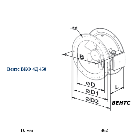
Вентс ВКФ 4Д 450
D, мм
462