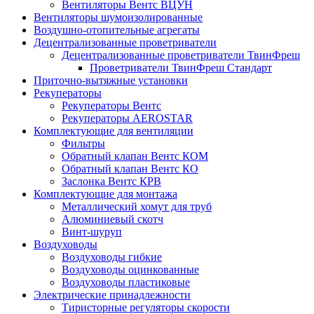
Вентиляторы Вентс ВЦУН
Вентиляторы шумоизолированные
Воздушно-отопительные агрегаты
Децентрализованные проветриватели
Децентрализованные проветриватели ТвинФреш
Проветриватели ТвинФреш Стандарт
Приточно-вытяжные установки
Рекуператоры
Рекуператоры Вентс
Рекуператоры AEROSTAR
Комплектующие для вентиляции
Фильтры
Обратный клапан Вентс КОМ
Обратный клапан Вентс КО
Заслонка Вентс КРВ
Комплектующие для монтажа
Металлический хомут для труб
Алюминиевый скотч
Винт-шуруп
Воздуховоды
Воздуховоды гибкие
Воздуховоды оцинкованные
Воздуховоды пластиковые
Электрические принадлежности
Тиристорные регуляторы скорости