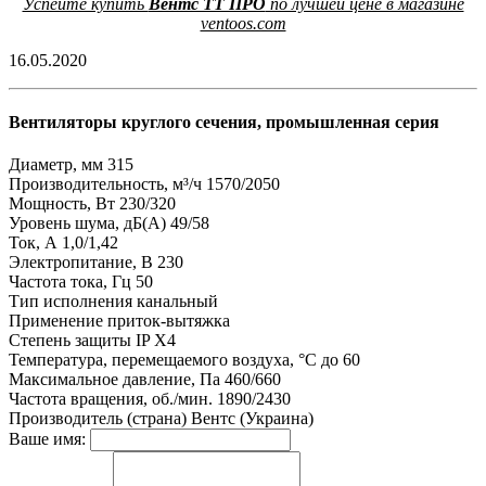
Успейте купить
Вентс ТТ ПРО
по лучшей цене в магазине
ventoos.com
16.05.2020
Вентиляторы круглого сечения, промышленная серия
Диаметр, мм
315
Производительность, м³/ч
1570/2050
Мощность, Вт
230/320
Уровень шума, дБ(А)
49/58
Ток, А
1,0/1,42
Электропитание, В
230
Частота тока, Гц
50
Тип исполнения
канальный
Применение
приток-вытяжка
Степень защиты
IP X4
Температура, перемещаемого воздуха, °C
до 60
Максимальное давление, Па
460/660
Частота вращения, об./мин.
1890/2430
Производитель (страна)
Вентс (Украина)
Ваше имя: