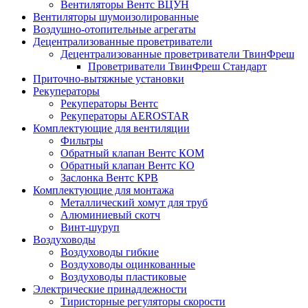
Вентиляторы Вентс ВЦУН
Вентиляторы шумоизолированные
Воздушно-отопительные агрегаты
Децентрализованные проветриватели
Децентрализованные проветриватели ТвинФреш
Проветриватели ТвинФреш Стандарт
Приточно-вытяжные установки
Рекуператоры
Рекуператоры Вентс
Рекуператоры AEROSTAR
Комплектующие для вентиляции
Фильтры
Обратный клапан Вентс КОМ
Обратный клапан Вентс КО
Заслонка Вентс КРВ
Комплектующие для монтажа
Металлический хомут для труб
Алюминиевый скотч
Винт-шуруп
Воздуховоды
Воздуховоды гибкие
Воздуховоды оцинкованные
Воздуховоды пластиковые
Электрические принадлежности
Тиристорные регуляторы скорости