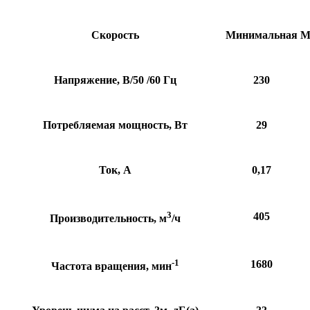
Скорость
Минимальная
М
Напряжение, В/50 /60 Гц
230
Потребляемая мощность, Вт
29
Ток, А
0,17
3
405
Производительность, м
/ч
-1
1680
Частота вращения, мин