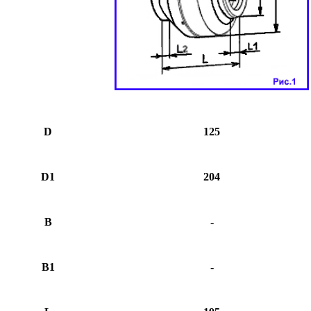
D
125
D1
204
B
-
B1
-