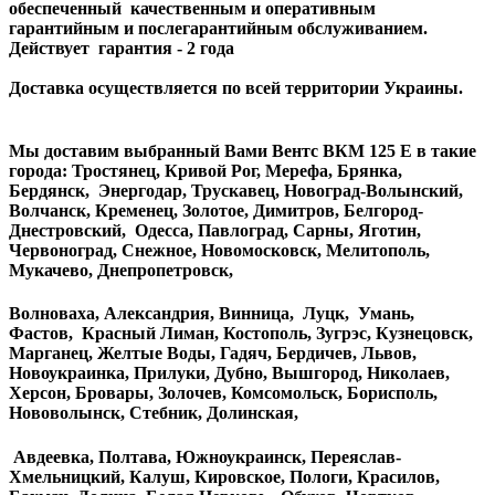
обеспеченный качественным и оперативным
гарантийным и послегарантийным обслуживанием.
Действует гарантия - 2 года
Доставка осуществляется по всей территории Украины.
Мы доставим выбранный Вами Вентс ВКМ 125 Е в такие
города: Тростянец, Кривой Рог, Мерефа, Брянка,
Бердянск, Энергодар, Трускавец, Новоград-Волынский,
Волчанск, Кременец, Золотое, Димитров, Белгород-
Днестровский, Одесса, Павлоград, Сарны, Яготин,
Червоноград, Снежное, Новомосковск, Мелитополь,
Мукачево, Днепропетровск,
Волноваха, Александрия, Винница, Луцк, Умань,
Фастов, Красный Лиман, Костополь, Зугрэс, Кузнецовск,
Марганец, Желтые Воды, Гадяч, Бердичев, Львов,
Новоукраинка, Прилуки, Дубно, Вышгород, Николаев,
Херсон, Бровары, Золочев, Комсомольск, Борисполь,
Нововолынск, Стебник, Долинская,
Авдеевка, Полтава, Южноукраинск, Переяслав-
Хмельницкий, Калуш, Кировское, Пологи, Красилов,