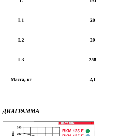
L
195
L1
20
L2
20
L3
258
Масса, кг
2,1
ДИАГРАММА