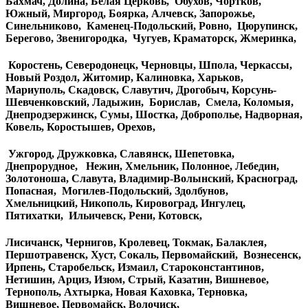
Бахмач, Долина, Белая Церковь, Обухов, Чортков,
Южный, Миргород, Боярка, Алчевск, Запорожье,
Синельниково, Каменец-Подольский, Ровно, Цюрупинск,
Берегово, Звенигородка, Чугуев, Краматорск, Жмеринка,
Коростень, Северодонецк, Черновцы, Шпола, Черкассы,
Новый Роздол, Житомир, Калиновка, Харьков,
Мариуполь, Скадовск, Славутич, Дрогобыч, Корсунь-
Шевченковский, Ладыжин, Борислав, Смела, Коломыя,
Днепродзержинск, Сумы, Шостка, Доброполье, Надворная,
Ковель, Коростышев, Орехов,
Ужгород, Дружковка, Славянск, Шепетовка,
Днепрорудное, Нежин, Хмельник, Полонное, Лебедин,
Золотоноша, Славута, Владимир-Волынский, Красноград,
Попасная, Могилев-Подольский, Здолбунов,
Хмельницкий, Никополь, Кировоград, Ингулец,
Пятихатки, Ильичевск, Рени, Котовск,
Лисичанск, Чернигов, Кролевец, Токмак, Балаклея,
Першотравенск, Хуст, Сокаль, Первомайский, Вознесенск,
Ирпень, Старобельск, Измаил, Староконстантинов,
Нетишин, Арциз, Изюм, Стрый, Казатин, Вишневое,
Тернополь, Ахтырка, Новая Каховка, Терновка,
Вишневое, Первомайск, Волочиск,