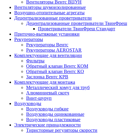
Вентиляторы Вентс ВЦУН
Вентиляторы шумоизолированные
Воздушно-отопительные агрегаты
Децентрализованные проветриватели
Децентрализованные проветриватели ТвинФреш
Проветриватели ТвинФреш Стандарт
Приточно-вытяжные установки
Рекуператоры
Рекуператоры Вентс
Рекуператоры AEROSTAR
Комплектующие для вентиляции
Фильтры
Обратный клапан Вентс КОМ
Обратный клапан Вентс КО
Заслонка Вентс КРВ
Комплектующие для монтажа
Металлический хомут для труб
Алюминиевый скотч
Винт-шуруп
Воздуховоды
Воздуховоды гибкие
Воздуховоды оцинкованные
Воздуховоды пластиковые
Электрические принадлежности
Тиристорные регуляторы скорости