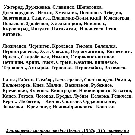
Ужгород, Дружковка, Славянск, Шепетовка,
Днепрорудное, Нежин, Хмельник, Полонное, Лебедин,
Золотоноша, Славута, Владимир-Волынский, Красноград,
Попасная, Здолбунов, Хмельницкий, Никополь,
Кировоград, Ингулец, Пятихатки, Ильичевск, Рени,
Котовск,
Лисичанск, Чернигов, Кролевец, Токмак, Балаклея,
Першотравенск, Хуст, Сокаль, Первомайский, Вознесенск,
Ирпень, Старобельск, Измаил, Староконстантинов,
Нетишин, Арциз, Изюм, Стрый, Казатин, Вишневое,
Тернополь, Ахтырка, Терновка, Первомайск, Волочиск,
Балта, Гайсин, Самбор, Белозерское, Светловодск, Ромны,
Вольногорск, Киев, Малин, Васильков, Рубежное,
Кременная, Купянск, Виноградов, Новояворовск, Козятин,
Канев, Глухов, Лозовая, Броды, Лубны, Каховка, Геническ,
Керчь, Люботин, Килия, Сватово, Орджоникидзе,
Знаменка, Кременчуг, Ивано-Франковск, Конотоп.
Уникальная стоимость для Вентс ВКМц 315 только на