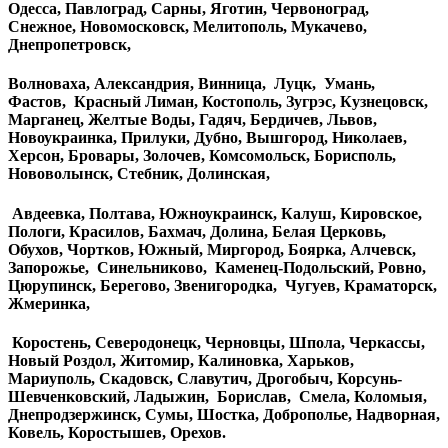
Одесса, Павлоград, Сарны, Яготин, Червоноград,
Снежное, Новомосковск, Мелитополь, Мукачево,
Днепропетровск,
Волноваха, Александрия, Винница, Луцк, Умань,
Фастов, Красный Лиман, Костополь, Зугрэс, Кузнецовск,
Марганец, Желтые Воды, Гадяч, Бердичев, Львов,
Новоукраинка, Прилуки, Дубно, Вышгород, Николаев,
Херсон, Бровары, Золочев, Комсомольск, Борисполь,
Нововолынск, Стебник, Долинская,
Авдеевка, Полтава, Южноукраинск, Калуш, Кировское,
Пологи, Красилов, Бахмач, Долина, Белая Церковь,
Обухов, Чортков, Южный, Миргород, Боярка, Алчевск,
Запорожье, Синельниково, Каменец-Подольский, Ровно,
Цюрупинск, Берегово, Звенигородка, Чугуев, Краматорск,
Жмеринка,
Коростень, Северодонецк, Черновцы, Шпола, Черкассы,
Новый Роздол, Житомир, Калиновка, Харьков,
Мариуполь, Скадовск, Славутич, Дрогобыч, Корсунь-
Шевченковский, Ладыжин, Борислав, Смела, Коломыя,
Днепродзержинск, Сумы, Шостка, Доброполье, Надворная,
Ковель, Коростышев, Орехов.