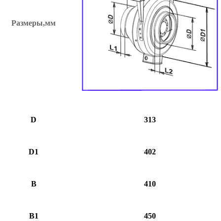
Размеры,мм
D
313
D1
402
B
410
B1
450