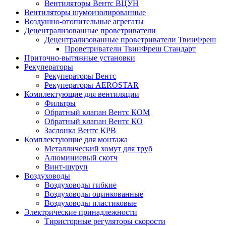
Вентиляторы Вентс ВЦУН
Вентиляторы шумоизолированные
Воздушно-отопительные агрегаты
Децентрализованные проветриватели
Децентрализованные проветриватели ТвинФреш
Проветриватели ТвинФреш Стандарт
Приточно-вытяжные установки
Рекуператоры
Рекуператоры Вентс
Рекуператоры AEROSTAR
Комплектующие для вентиляции
Фильтры
Обратный клапан Вентс КОМ
Обратный клапан Вентс КО
Заслонка Вентс КРВ
Комплектующие для монтажа
Металлический хомут для труб
Алюминиевый скотч
Винт-шуруп
Воздуховоды
Воздуховоды гибкие
Воздуховоды оцинкованные
Воздуховоды пластиковые
Электрические принадлежности
Тиристорные регуляторы скорости