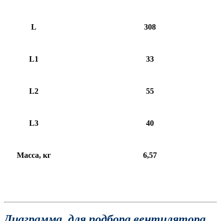
L
308
L1
33
L2
55
L3
40
Масса, кг
6,57
Диаграмма, для подбора вентилятора