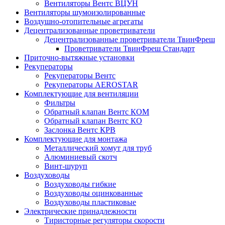
Вентиляторы Вентс ВЦУН
Вентиляторы шумоизолированные
Воздушно-отопительные агрегаты
Децентрализованные проветриватели
Децентрализованные проветриватели ТвинФреш
Проветриватели ТвинФреш Стандарт
Приточно-вытяжные установки
Рекуператоры
Рекуператоры Вентс
Рекуператоры AEROSTAR
Комплектующие для вентиляции
Фильтры
Обратный клапан Вентс КОМ
Обратный клапан Вентс КО
Заслонка Вентс КРВ
Комплектующие для монтажа
Металлический хомут для труб
Алюминиевый скотч
Винт-шуруп
Воздуховоды
Воздуховоды гибкие
Воздуховоды оцинкованные
Воздуховоды пластиковые
Электрические принадлежности
Тиристорные регуляторы скорости