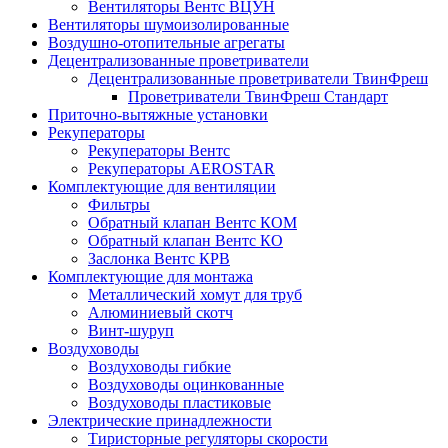
Вентиляторы Вентс ВЦУН
Вентиляторы шумоизолированные
Воздушно-отопительные агрегаты
Децентрализованные проветриватели
Децентрализованные проветриватели ТвинФреш
Проветриватели ТвинФреш Стандарт
Приточно-вытяжные установки
Рекуператоры
Рекуператоры Вентс
Рекуператоры AEROSTAR
Комплектующие для вентиляции
Фильтры
Обратный клапан Вентс КОМ
Обратный клапан Вентс КО
Заслонка Вентс КРВ
Комплектующие для монтажа
Металлический хомут для труб
Алюминиевый скотч
Винт-шуруп
Воздуховоды
Воздуховоды гибкие
Воздуховоды оцинкованные
Воздуховоды пластиковые
Электрические принадлежности
Тиристорные регуляторы скорости