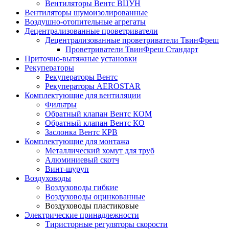
Вентиляторы Вентс ВЦУН
Вентиляторы шумоизолированные
Воздушно-отопительные агрегаты
Децентрализованные проветриватели
Децентрализованные проветриватели ТвинФреш
Проветриватели ТвинФреш Стандарт
Приточно-вытяжные установки
Рекуператоры
Рекуператоры Вентс
Рекуператоры AEROSTAR
Комплектующие для вентиляции
Фильтры
Обратный клапан Вентс КОМ
Обратный клапан Вентс КО
Заслонка Вентс КРВ
Комплектующие для монтажа
Металлический хомут для труб
Алюминиевый скотч
Винт-шуруп
Воздуховоды
Воздуховоды гибкие
Воздуховоды оцинкованные
Воздуховоды пластиковые
Электрические принадлежности
Тиристорные регуляторы скорости