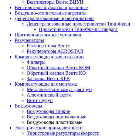
Вентиляторы Вентс ВЦУН
Вентиляторы шумоизолированные
Воздушно-отопительные агрегаты
Децентрализованные проветриватели
Децентрализованные проветриватели ТвинФреш
Проветриватели ТвинФреш Стандарт
Приточно-вытяжные установки
Рекуператоры
Рекуператоры Вентс
Рекуператоры AEROSTAR
Комплектующие для вентиляции
Фильтры
Обратный клапан Вентс КОМ
Обратный клапан Вентс КО
Заслонка Вентс КРВ
Комплектующие для монтажа
Металлический хомут для труб
Алюминиевый скотч
Винт-шуруп
Воздуховоды
Воздуховоды гибкие
Воздуховоды оцинкованные
Воздуховоды пластиковые
Электрические принадлежности
Тиристорные регуляторы скорости