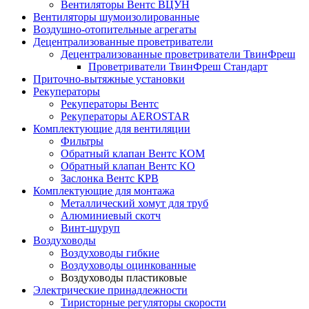
Вентиляторы Вентс ВЦУН
Вентиляторы шумоизолированные
Воздушно-отопительные агрегаты
Децентрализованные проветриватели
Децентрализованные проветриватели ТвинФреш
Проветриватели ТвинФреш Стандарт
Приточно-вытяжные установки
Рекуператоры
Рекуператоры Вентс
Рекуператоры AEROSTAR
Комплектующие для вентиляции
Фильтры
Обратный клапан Вентс КОМ
Обратный клапан Вентс КО
Заслонка Вентс КРВ
Комплектующие для монтажа
Металлический хомут для труб
Алюминиевый скотч
Винт-шуруп
Воздуховоды
Воздуховоды гибкие
Воздуховоды оцинкованные
Воздуховоды пластиковые
Электрические принадлежности
Тиристорные регуляторы скорости