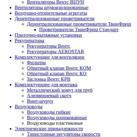
Вентиляторы Вентс ВЦУН
Вентиляторы шумоизолированные
Воздушно-отопительные агрегаты
Децентрализованные проветриватели
Децентрализованные проветриватели ТвинФреш
Проветриватели ТвинФреш Стандарт
Приточно-вытяжные установки
Рекуператоры
Рекуператоры Вентс
Рекуператоры AEROSTAR
Комплектующие для вентиляции
Фильтры
Обратный клапан Вентс КОМ
Обратный клапан Вентс КО
Заслонка Вентс КРВ
Комплектующие для монтажа
Металлический хомут для труб
Алюминиевый скотч
Винт-шуруп
Воздуховоды
Воздуховоды гибкие
Воздуховоды оцинкованные
Воздуховоды пластиковые
Электрические принадлежности
Тиристорные регуляторы скорости