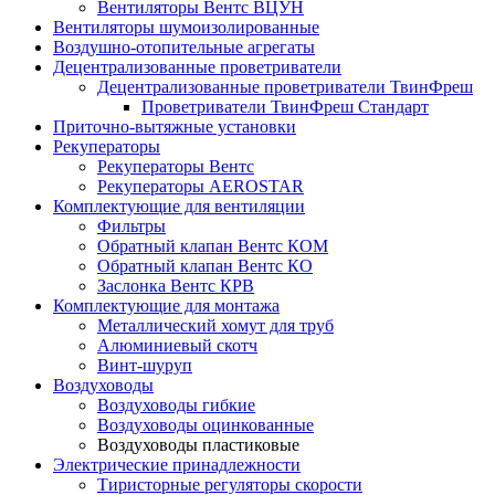
Вентиляторы Вентс ВЦУН
Вентиляторы шумоизолированные
Воздушно-отопительные агрегаты
Децентрализованные проветриватели
Децентрализованные проветриватели ТвинФреш
Проветриватели ТвинФреш Стандарт
Приточно-вытяжные установки
Рекуператоры
Рекуператоры Вентс
Рекуператоры AEROSTAR
Комплектующие для вентиляции
Фильтры
Обратный клапан Вентс КОМ
Обратный клапан Вентс КО
Заслонка Вентс КРВ
Комплектующие для монтажа
Металлический хомут для труб
Алюминиевый скотч
Винт-шуруп
Воздуховоды
Воздуховоды гибкие
Воздуховоды оцинкованные
Воздуховоды пластиковые
Электрические принадлежности
Тиристорные регуляторы скорости