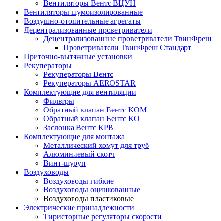
Вентиляторы Вентс ВЦУН
Вентиляторы шумоизолированные
Воздушно-отопительные агрегаты
Децентрализованные проветриватели
Децентрализованные проветриватели ТвинФреш
Проветриватели ТвинФреш Стандарт
Приточно-вытяжные установки
Рекуператоры
Рекуператоры Вентс
Рекуператоры AEROSTAR
Комплектующие для вентиляции
Фильтры
Обратный клапан Вентс КОМ
Обратный клапан Вентс КО
Заслонка Вентс КРВ
Комплектующие для монтажа
Металлический хомут для труб
Алюминиевый скотч
Винт-шуруп
Воздуховоды
Воздуховоды гибкие
Воздуховоды оцинкованные
Воздуховоды пластиковые
Электрические принадлежности
Тиристорные регуляторы скорости