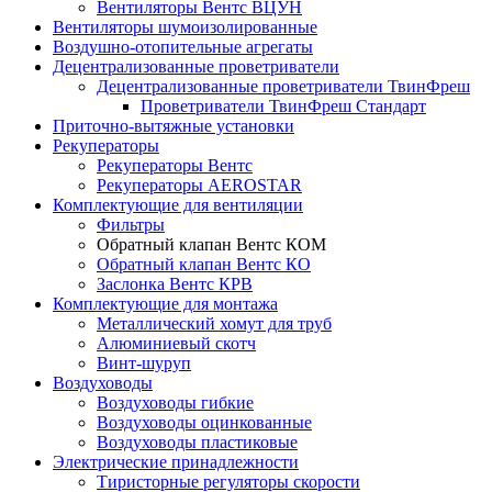
Вентиляторы Вентс ВЦУН
Вентиляторы шумоизолированные
Воздушно-отопительные агрегаты
Децентрализованные проветриватели
Децентрализованные проветриватели ТвинФреш
Проветриватели ТвинФреш Стандарт
Приточно-вытяжные установки
Рекуператоры
Рекуператоры Вентс
Рекуператоры AEROSTAR
Комплектующие для вентиляции
Фильтры
Обратный клапан Вентс КОМ
Обратный клапан Вентс КО
Заслонка Вентс КРВ
Комплектующие для монтажа
Металлический хомут для труб
Алюминиевый скотч
Винт-шуруп
Воздуховоды
Воздуховоды гибкие
Воздуховоды оцинкованные
Воздуховоды пластиковые
Электрические принадлежности
Тиристорные регуляторы скорости