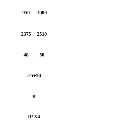
950
1000
2375
2510
48
50
-25+50
В
IP X4