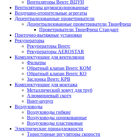
Вентиляторы Вентс ВЦУН
Вентиляторы шумоизолированные
Воздушно-отопительные агрегаты
Децентрализованные проветриватели
Децентрализованные проветриватели ТвинФреш
Проветриватели ТвинФреш Стандарт
Приточно-вытяжные установки
Рекуператоры
Рекуператоры Вентс
Рекуператоры AEROSTAR
Комплектующие для вентиляции
Фильтры
Обратный клапан Вентс КОМ
Обратный клапан Вентс КО
Заслонка Вентс КРВ
Комплектующие для монтажа
Металлический хомут для труб
Алюминиевый скотч
Винт-шуруп
Воздуховоды
Воздуховоды гибкие
Воздуховоды оцинкованные
Воздуховоды пластиковые
Электрические принадлежности
Тиристорные регуляторы скорости