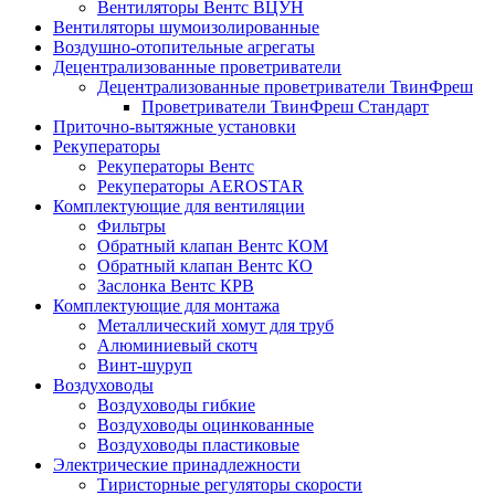
Вентиляторы Вентс ВЦУН
Вентиляторы шумоизолированные
Воздушно-отопительные агрегаты
Децентрализованные проветриватели
Децентрализованные проветриватели ТвинФреш
Проветриватели ТвинФреш Стандарт
Приточно-вытяжные установки
Рекуператоры
Рекуператоры Вентс
Рекуператоры AEROSTAR
Комплектующие для вентиляции
Фильтры
Обратный клапан Вентс КОМ
Обратный клапан Вентс КО
Заслонка Вентс КРВ
Комплектующие для монтажа
Металлический хомут для труб
Алюминиевый скотч
Винт-шуруп
Воздуховоды
Воздуховоды гибкие
Воздуховоды оцинкованные
Воздуховоды пластиковые
Электрические принадлежности
Тиристорные регуляторы скорости