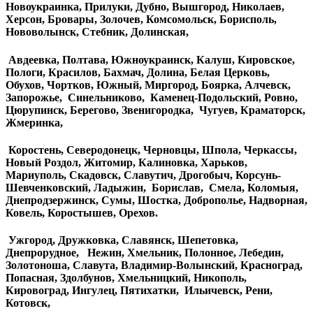
Новоукраинка, Прилуки, Дубно, Вышгород, Николаев,
Херсон, Бровары, Золочев, Комсомольск, Борисполь,
Нововолынск, Стебник, Долинская,
Авдеевка, Полтава, Южноукраинск, Калуш, Кировское,
Пологи, Красилов, Бахмач, Долина, Белая Церковь,
Обухов, Чортков, Южный, Миргород, Боярка, Алчевск,
Запорожье, Синельниково, Каменец-Подольский, Ровно,
Цюрупинск, Берегово, Звенигородка, Чугуев, Краматорск,
Жмеринка,
Коростень, Северодонецк, Черновцы, Шпола, Черкассы,
Новый Роздол, Житомир, Калиновка, Харьков,
Мариуполь, Скадовск, Славутич, Дрогобыч, Корсунь-
Шевченковский, Ладыжин, Борислав, Смела, Коломыя,
Днепродзержинск, Сумы, Шостка, Доброполье, Надворная,
Ковель, Коростышев, Орехов.
Ужгород, Дружковка, Славянск, Шепетовка,
Днепрорудное, Нежин, Хмельник, Полонное, Лебедин,
Золотоноша, Славута, Владимир-Волынский, Красноград,
Попасная, Здолбунов, Хмельницкий, Никополь,
Кировоград, Ингулец, Пятихатки, Ильичевск, Рени,
Котовск,