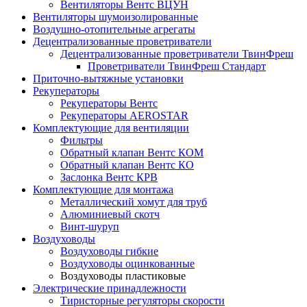
Вентиляторы Вентс ВЦУН
Вентиляторы шумоизолированные
Воздушно-отопительные агрегаты
Децентрализованные проветриватели
Децентрализованные проветриватели ТвинФреш
Проветриватели ТвинФреш Стандарт
Приточно-вытяжные установки
Рекуператоры
Рекуператоры Вентс
Рекуператоры AEROSTAR
Комплектующие для вентиляции
Фильтры
Обратный клапан Вентс КОМ
Обратный клапан Вентс КО
Заслонка Вентс КРВ
Комплектующие для монтажа
Металлический хомут для труб
Алюминиевый скотч
Винт-шуруп
Воздуховоды
Воздуховоды гибкие
Воздуховоды оцинкованные
Воздуховоды пластиковые
Электрические принадлежности
Тиристорные регуляторы скорости