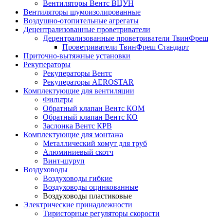
Вентиляторы Вентс ВЦУН
Вентиляторы шумоизолированные
Воздушно-отопительные агрегаты
Децентрализованные проветриватели
Децентрализованные проветриватели ТвинФреш
Проветриватели ТвинФреш Стандарт
Приточно-вытяжные установки
Рекуператоры
Рекуператоры Вентс
Рекуператоры AEROSTAR
Комплектующие для вентиляции
Фильтры
Обратный клапан Вентс КОМ
Обратный клапан Вентс КО
Заслонка Вентс КРВ
Комплектующие для монтажа
Металлический хомут для труб
Алюминиевый скотч
Винт-шуруп
Воздуховоды
Воздуховоды гибкие
Воздуховоды оцинкованные
Воздуховоды пластиковые
Электрические принадлежности
Тиристорные регуляторы скорости