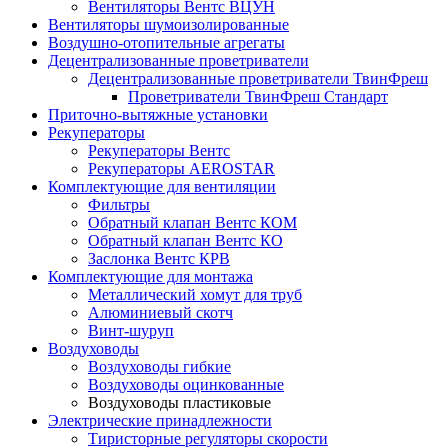
Вентиляторы Вентс ВЦУН
Вентиляторы шумоизолированные
Воздушно-отопительные агрегаты
Децентрализованные проветриватели
Децентрализованные проветриватели ТвинФреш
Проветриватели ТвинФреш Стандарт
Приточно-вытяжные установки
Рекуператоры
Рекуператоры Вентс
Рекуператоры AEROSTAR
Комплектующие для вентиляции
Фильтры
Обратный клапан Вентс КОМ
Обратный клапан Вентс КО
Заслонка Вентс КРВ
Комплектующие для монтажа
Металлический хомут для труб
Алюминиевый скотч
Винт-шуруп
Воздуховоды
Воздуховоды гибкие
Воздуховоды оцинкованные
Воздуховоды пластиковые
Электрические принадлежности
Тиристорные регуляторы скорости