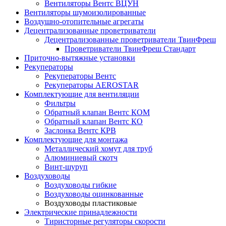
Вентиляторы Вентс ВЦУН
Вентиляторы шумоизолированные
Воздушно-отопительные агрегаты
Децентрализованные проветриватели
Децентрализованные проветриватели ТвинФреш
Проветриватели ТвинФреш Стандарт
Приточно-вытяжные установки
Рекуператоры
Рекуператоры Вентс
Рекуператоры AEROSTAR
Комплектующие для вентиляции
Фильтры
Обратный клапан Вентс КОМ
Обратный клапан Вентс КО
Заслонка Вентс КРВ
Комплектующие для монтажа
Металлический хомут для труб
Алюминиевый скотч
Винт-шуруп
Воздуховоды
Воздуховоды гибкие
Воздуховоды оцинкованные
Воздуховоды пластиковые
Электрические принадлежности
Тиристорные регуляторы скорости