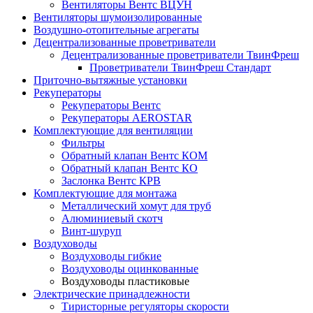
Вентиляторы Вентс ВЦУН
Вентиляторы шумоизолированные
Воздушно-отопительные агрегаты
Децентрализованные проветриватели
Децентрализованные проветриватели ТвинФреш
Проветриватели ТвинФреш Стандарт
Приточно-вытяжные установки
Рекуператоры
Рекуператоры Вентс
Рекуператоры AEROSTAR
Комплектующие для вентиляции
Фильтры
Обратный клапан Вентс КОМ
Обратный клапан Вентс КО
Заслонка Вентс КРВ
Комплектующие для монтажа
Металлический хомут для труб
Алюминиевый скотч
Винт-шуруп
Воздуховоды
Воздуховоды гибкие
Воздуховоды оцинкованные
Воздуховоды пластиковые
Электрические принадлежности
Тиристорные регуляторы скорости